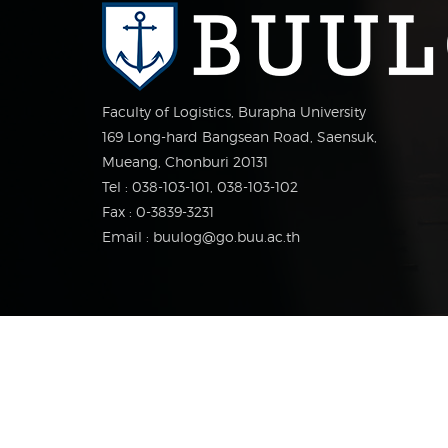
Faculty of Logistics, Burapha University
169 Long-hard Bangsean Road, Saensuk,
Mueang, Chonburi 20131
Tel : 038-103-101, 038-103-102
Fax : 0-3839-3231
Email : buulog@go.buu.ac.th
Copyright © 2017 Faculty of Logistics, Burapha Univ